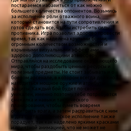
постараемся избавиться от как можно
большего количества оппонентов. Возьмись
за исполнение роли отважного воина,
который становится на пути сопротивления и
готов сделать все, чтобы истребить силы
противника. Игра позволит здорово провести
время, так как наделена крутыми боями,
огромным количеством возможностей и
взрывными визуальными эффектами,
здорово дополняющими атмосферу.
Отправляйся на исследование окружающего
мира, чтобы раздобыть ценные ресурсы и
полезные предметы. Не стоит забывать и о
боевом арсенале, в котором всегда должно
находиться мощное оружие и атрибуты
защиты. Каждый бой будет по-своему
уникален, именно поэтому тебе потребуется
смекалка и навыки тактического
планирования, чтобы суметь вовремя
обхитрить врага, а затем расправиться с ним
в два счета. Графическое исполнение также
порадует, так как наделено яркими красками
и приятной анимацией, что не может не