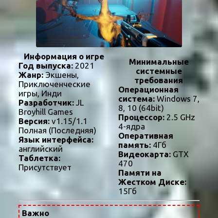
Информация о игре
Минимальные
Год выпуска:
2021
системные
Жанр:
Экшены,
требования
Приключенческие
Операционная
игры, Инди
система:
Windows 7,
Разработчик:
JL
8, 10 (64bit)
Broyhill Games
Процессор:
2.5 GHz
Версия:
v1.15/1.1
4-ядра
Полная (Последняя)
Оперативная
Язык интерфейса:
память:
4Гб
английский
Видеокарта:
GTX
Таблетка:
470
Присутствует
Памяти на
Жестком Диске:
15Гб
Важно