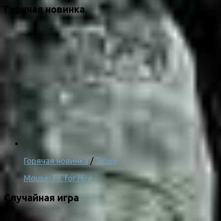
Горячая новинка
Горячая новинка
/
Экшн
Mouse: P.I. for Hire
Случайная игра