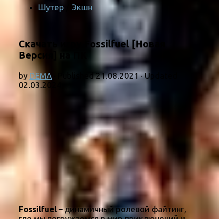
Шутер
/
Экшн
Скачать игру Fossilfuel [Новая
Версия] на ПК
by
DEMA
· Published
21.08.2021
· Updated
02.03.2024
Fossilfuel
– динамичный ролевой файтинг,
где мы погружаемся в мир приключений и