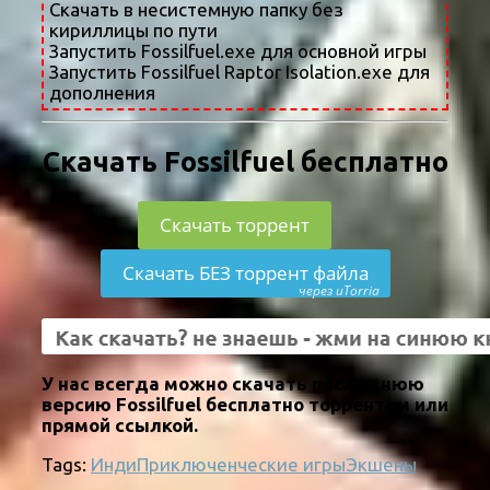
Скачать в несистемную папку без
кириллицы по пути
Запустить Fossilfuel.exe для основной игры
Запустить Fossilfuel Raptor Isolation.exe для
дополнения
Скачать Fossilfuel бесплатно
Скачать торрент
Скачать БЕЗ торрент файла
через uTorria
У нас всегда можно скачать последнюю
версию Fossilfuel бесплатно торрентом или
прямой ссылкой.
Tags:
Инди
Приключенческие игры
Экшены