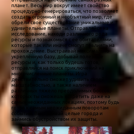
планет. Весь мир вокруг имеет свойство
процедурно-генерироваться, что позволяет
создать огромный и необъятный мир, где
обрели свое существование уникальные и
удивительные планеты. Отправляйся на
исследование, находи различного рода
ресурсы и познакомься с ее обитателями,
которые так или иначе смогут повлиять на
прохождение. Выстраивай максимально
укреплённую базу, добывай полезные
ресурсы и, как только будешь готов,
отправляйся на поиск приключений на
многочисленные планеты. Игра
действительно сможет удивить своей
масштабностью, а также наличием
различных тяжело преодолимых боссов,
которых ты сможешь встретить даже на
самых неожиданных локациях, поэтому будь
готов к самым неожиданным поворотам
событий. Выстраивай целые города и
займись обустройством их защиты.