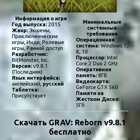
Информация о игре
Минимальные
Год выпуска:
2015
системные
Жанр:
Экшены,
требования
Приключенческие
Операционная
игры, Инди, Ролевые
система:
Windows 7,
игры, Ранний доступ
8, 10
Разработчик:
Процессор:
Intel
BitMonster, Inc.
Core 2 Duo 2 GHz
Версия:
v9.8.1
Оперативная
(Последняя)
память:
8Гб
Язык интерфейса:
Видеокарта:
английский,
русский
GeForce GTX 560
Таблетка:
Памяти на
Присутствует
Жестком Диске:
5Гб
Скачать GRAV: Reborn v9.8.1
бесплатно