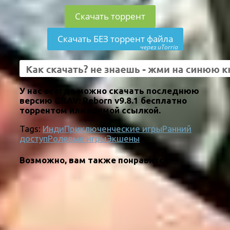
Скачать торрент
Скачать БЕЗ торрент файла
через uTorria
У нас всегда можно скачать последнюю
версию GRAV: Reborn v9.8.1 бесплатно
торрентом или прямой ссылкой.
Tags:
Инди
Приключенческие игры
Ранний
доступ
Ролевые игры
Экшены
Возможно, вам также понравится: