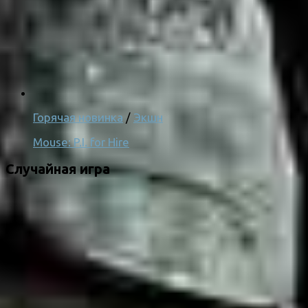
Горячая новинка
/
Экшн
Mouse: P.I. for Hire
Случайная игра