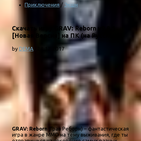
Приключения
/
Экшн
Скачать игру GRAV: Reborn v9.8.1
[Новая Версия] на ПК (на Русском)
by
DEMA
·
28.12.2017
GRAV: Reborn
(Грав Реборн) – фантастическая
игра в жанре ММО на тему выживания, где ты
отправишься на покорение самых разных