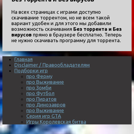
На всех страницах с играми доступно
скачивание торрентом, но не всем такой
вариант удобен и для этого мы добавили
возможность скачивания
Без торрента и Без
вирусов
прямо в браузере бесплатно. Теперь
не нужно скачивать программу для торрента.
Главная
Disclaimer / Правообладателям
Подборки игр
про Ферму
про Выживание
про Зомби
про Футбол
про Пиратов
про Динозавров
про Выживание
Серия игр GTA
Игры Королевская битва