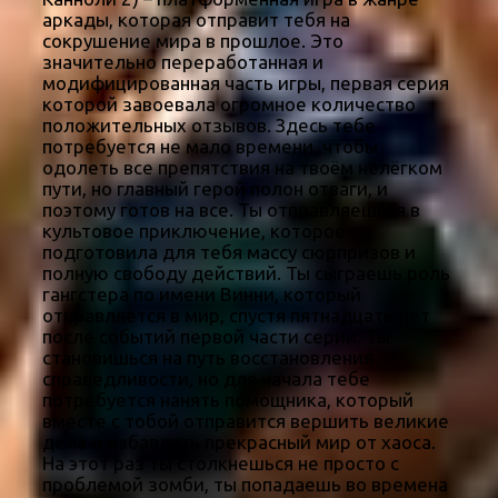
аркады, которая отправит тебя на
сокрушение мира в прошлое. Это
значительно переработанная и
модифицированная часть игры, первая серия
которой завоевала огромное количество
положительных отзывов. Здесь тебе
потребуется не мало времени, чтобы
одолеть все препятствия на твоём нелёгком
пути, но главный герой полон отваги, и
поэтому готов на все. Ты отправляешься в
культовое приключение, которое
подготовила для тебя массу сюрпризов и
полную свободу действий. Ты сыграешь роль
гангстера по имени Винни, который
отправляется в мир, спустя пятнадцать лет
после событий первой части серии. Ты
становишься на путь восстановления
справедливости, но для начала тебе
потребуется нанять помощника, который
вместе с тобой отправится вершить великие
дела и избавлять прекрасный мир от хаоса.
На этот раз ты столкнешься не просто с
проблемой зомби, ты попадаешь во времена