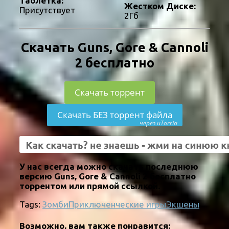
Таблетка:
Жестком Диске:
Присутствует
2Гб
Скачать Guns, Gore & Cannoli
2 бесплатно
Скачать торрент
Скачать БЕЗ торрент файла
через uTorria
У нас всегда можно скачать последнюю
версию Guns, Gore & Cannoli 2 бесплатно
торрентом или прямой ссылкой.
Tags:
Зомби
Приключенческие игры
Экшены
Возможно, вам также понравится: