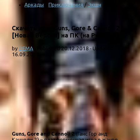
Аркады
/
Приключения
/
Экшн
Скачать игру Guns, Gore & Cannoli 2
[Новая Версия] на ПК (на Русском)
by
DEMA
· Published
20.12.2018
· Updated
16.09.2019
Guns, Gore and Cannoli 2
(Ганс Гор анд
Канноли 2) – платформенная игра в жанре