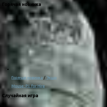
Горячая новинка
Горячая новинка
/
Экшн
Mouse: P.I. for Hire
Случайная игра