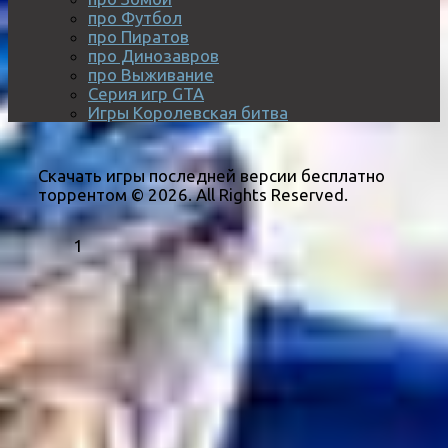
про Футбол
про Пиратов
про Динозавров
про Выживание
Серия игр GTA
Игры Королевская битва
Скачать игры последней версии бесплатно
торрентом © 2026. All Rights Reserved.
1