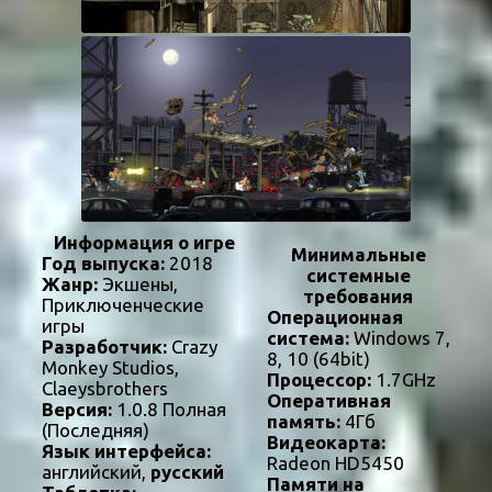
Информация о игре
Минимальные
Год выпуска:
2018
системные
Жанр:
Экшены,
требования
Приключенческие
Операционная
игры
система:
Windows 7,
Разработчик:
Crazy
8, 10 (64bit)
Monkey Studios,
Процессор:
1.7GHz
Claeysbrothers
Оперативная
Версия:
1.0.8 Полная
память:
4Гб
(Последняя)
Видеокарта:
Язык интерфейса:
Radeon HD5450
английский,
русский
Памяти на