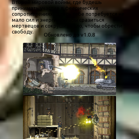
Второй мировой войны, где будешь
принимать участие в феерических
сопротивлениях. Здесь тебе потребуется не
мало сил и энергии, чтобы сразиться
мертвецов и сокрушить зло, чтобы обрести
свободу.
Обновлено до v1.0.8