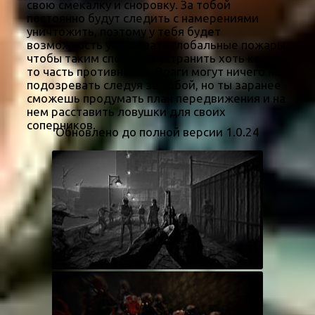
свою смекалку и сноровку. За тобой
постоянно будут следить с намерениями
уничтожить, поэтому у тебя будет
возможность устраивать глобальные пожары,
чтобы таким способом устранить хоть какую-
то часть противников. Враги могут ничего не
подозревать следуя за тобой, но ты заранее
сможешь продумать план передвижения и на
нем расставить ловушки для своих
соперников.
Обновлено до полной версии 1.0.24