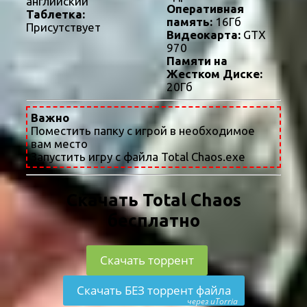
английский
Оперативная
Таблетка:
память:
16Гб
Присутствует
Видеокарта:
GTX
970
Памяти на
Жестком Диске:
20Гб
Важно
Поместить папку с игрой в необходимое
вам место
Запустить игру с файла Total Chaos.exe
Скачать Total Chaos
бесплатно
Скачать торрент
Скачать БЕЗ торрент файла
через uTorria