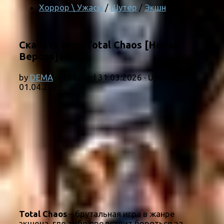
Хоррор \ Ужасы
/
Шутер
/
Экшн
Скачать игру Total Chaos [Новая
Версия] на ПК
by
DEMA
· Published
31.03.2026
· Updated
01.04.2026
Total Chaos
– брутальная игра в жанре
экшена, где тебе предстоит бороться за