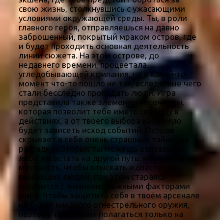
свою жизнь, столкнувшись с ужасающими
условиями окружающей среды. Ты, в роли
главного героя, отправляешься на давно
заброшенный, покрытый мраком остров, где
и будет проходить основная деятельность
линии сюжета. На этом острове, до
недавнего времени, процветала
угледобывающей компания, но в какой-то
момент что-то пошло не так, вследствие чего
стали бесследно пропадать люди. Игра
представила также элементы песочницы,
которая позволит тебе иметь свободу в
действиях, а от твоего выбора напрямую
будет зависеть исход событий. Остров
скрывает в себе очень страшные тайны, на
разгадку которых ты можешь отправится,
либо же встать на другой путь: исследовать
местность, чтобы отыскать и спасти
выживших людей, при этом стараясь
справится с жизненно важными факторами
мира. Чтобы защитить себя в твоём арсенале
не будет никакого огнестрельного оружия,
поэтому тебе стоит полагаться только на