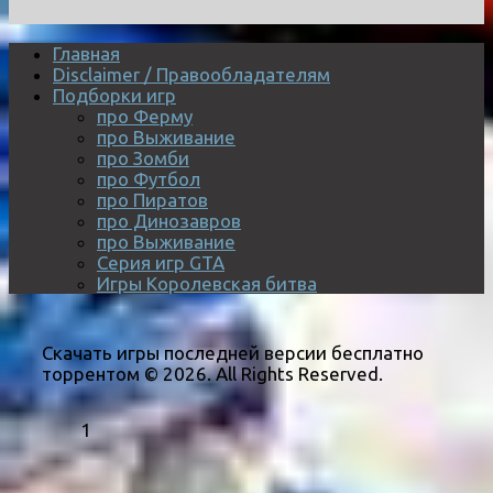
Главная
Disclaimer / Правообладателям
Подборки игр
про Ферму
про Выживание
про Зомби
про Футбол
про Пиратов
про Динозавров
про Выживание
Серия игр GTA
Игры Королевская битва
Скачать игры последней версии бесплатно
торрентом © 2026. All Rights Reserved.
1