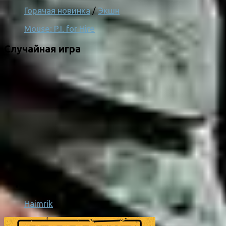
Горячая новинка
/
Экшн
Mouse: P.I. for Hire
Случайная игра
Haimrik