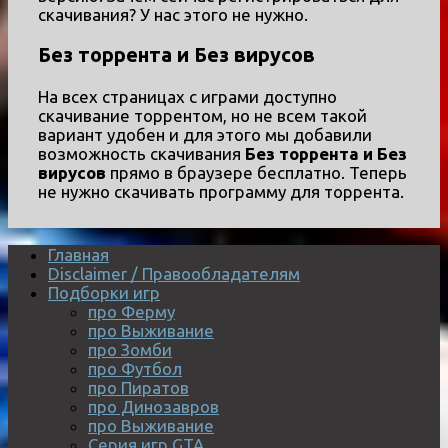
скачивания? У нас этого не нужно.
Без торрента и Без вирусов
На всех страницах с играми доступно
скачивание торрентом, но не всем такой
вариант удобен и для этого мы добавили
возможность скачивания
Без торрента и Без
вирусов
прямо в браузере бесплатно. Теперь
не нужно скачивать программу для торрента.
Главная
Disclaimer / Правообладателям
Подборки игр
про Ферму
про Выживание
про Зомби
про Футбол
про Пиратов
про Динозавров
про Выживание
Серия игр GTA