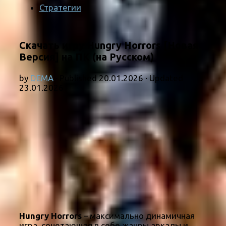
Стратегии
Скачать игру Hungry Horrors [Новая
Версия] на ПК (на Русском)
by
DEMA
· Published
20.01.2026
· Updated
23.01.2026
Hungry Horrors
– максимально динамичная
игра, сочетающая в себе жанры аркады и