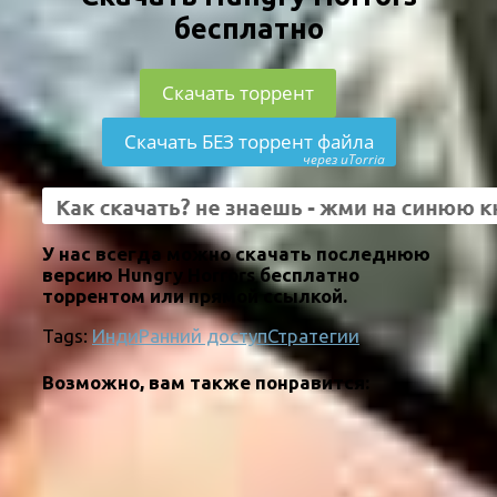
бесплатно
Скачать торрент
Скачать БЕЗ торрент файла
через uTorria
У нас всегда можно скачать последнюю
версию Hungry Horrors бесплатно
торрентом или прямой ссылкой.
Tags:
Инди
Ранний доступ
Стратегии
Возможно, вам также понравится: