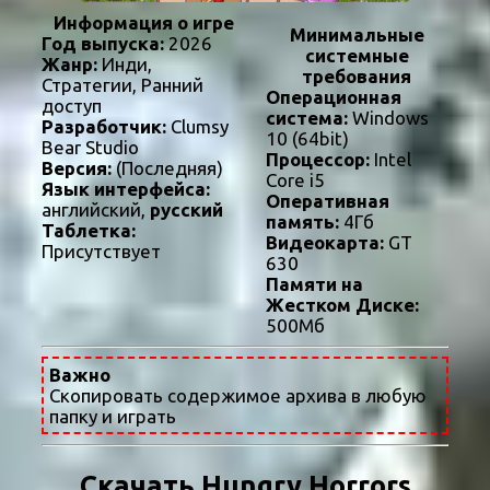
Информация о игре
Минимальные
Год выпуска:
2026
системные
Жанр:
Инди,
требования
Стратегии, Ранний
Операционная
доступ
система:
Windows
Разработчик:
Clumsy
10 (64bit)
Bear Studio
Процессор:
Intel
Версия:
(Последняя)
Core i5
Язык интерфейса:
Оперативная
английский,
русский
память:
4Гб
Таблетка:
Видеокарта:
GT
Присутствует
630
Памяти на
Жестком Диске:
500Мб
Важно
Скопировать содержимое архива в любую
папку и играть
Скачать Hungry Horrors