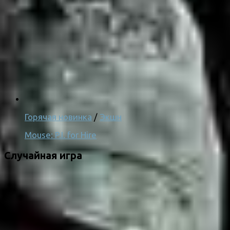
Горячая новинка
/
Экшн
Mouse: P.I. for Hire
Случайная игра