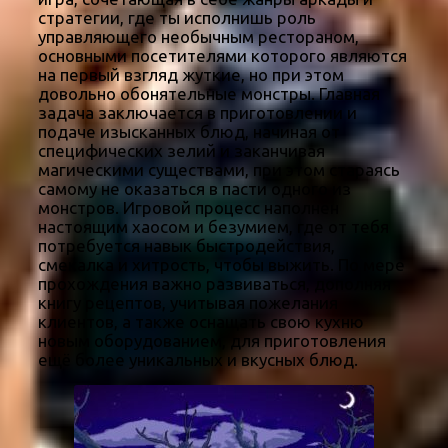
стратегии, где ты исполнишь роль
управляющего необычным рестораном,
основными посетителями которого являются
на первый взгляд жуткие, но при этом
довольно обонятельные монстры. Главная
задача заключается в приготовлении и
подаче изысканных блюд, начиная от
специфических зелий и заканчивая
магическими существами, при этом стараясь
самому не оказаться в пасти одного из
монстров. Игровой процесс наполнен
настоящим хаосом и безумием, где от тебя
потребуется навык быстродействия,
смекалка и хитрость, чтобы выжить. По мере
прохождения важно развиваться, дополняя
книгу рецептов, учитывая пожелания
клиентов, а также оснащать свою кухню
новым оборудованием, для приготовления
ещё более уникальных и вкусных блюд.