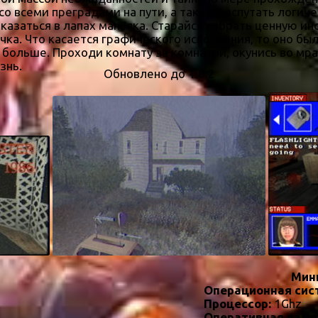
со всеми преградами на пути, а также распутать логич
 оказаться в лапах маньяка. Старайся собрать ценную
чка. Что касается графического исполнения, то оно бы
больше. Проходи комнату за комнатой, окунись во мра
знь.
Обновлено до 1.0.2
Мин
Операционная сис
Процессор:
1Ghz
Оперативная памя