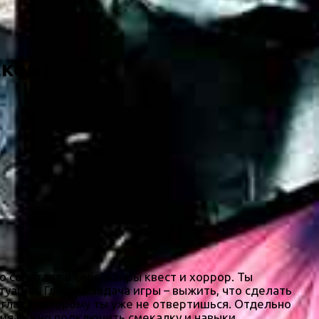
ском)
о сочетает в себе жанры квест и хоррор. Ты
туации. Главная задача игры – выжить, что сделать
а глаза которому ты уже не отвертишься. Отдельно
ния нужно подключить смекалку и навыки