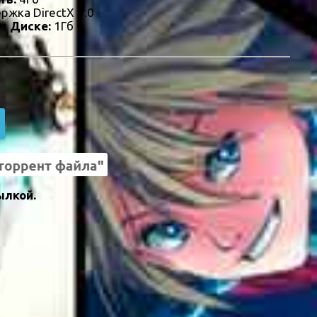
ржка DirectX 9.0
м Диске:
1Гб
ылкой.