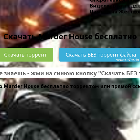
Видеокарта:
подде
Памяти на Жестко
Скачать Murder House бесплатно
Скачать торрент
Скачать БЕЗ торрент файла
через uTorria
 Murder House бесплатно торрентом или прямой сс