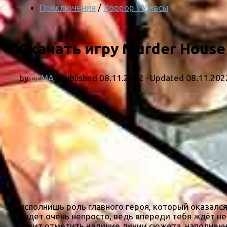
Приключения
/
Хоррор \ Ужасы
Скачать игру Murder House 
by
DEMA
· Published
08.11.2022
· Updated
08.11.202
исполнишь роль главного героя, который оказался 
будет очень непросто, ведь впереди тебя ждёт не
стоит отметить наличие линии сюжета, наполнен