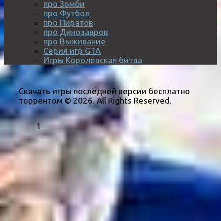
про Зомби
про Футбол
про Пиратов
про Динозавров
про Выживание
Серия игр GTA
Игры Королевская битва
Скачать игры последней версии бесплатно
торрентом © 2026. All Rights Reserved.
1