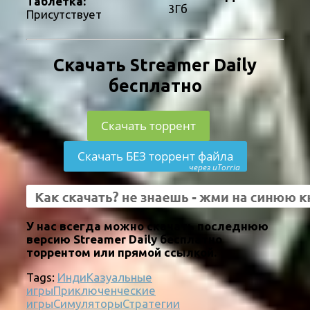
Таблетка:
3Гб
Присутствует
Скачать Streamer Daily
бесплатно
Скачать торрент
Скачать БЕЗ торрент файла
через uTorria
У нас всегда можно скачать последнюю
версию Streamer Daily бесплатно
торрентом или прямой ссылкой.
Tags:
Инди
Казуальные
игры
Приключенческие
игры
Симуляторы
Стратегии