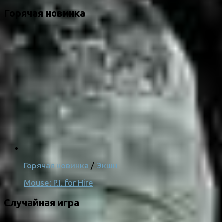
Горячая новинка
Горячая новинка
/
Экшн
Mouse: P.I. for Hire
Случайная игра