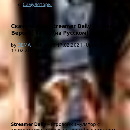
Симуляторы
Скачать игру Streamer Daily [Новая
Версия] на ПК (на Русском)
by
DEMA
· Published
17.02.2021
· Updated
17.02.2021
Streamer Daily
– игровой симулятор с
элементами выживания, где тебе предстоит