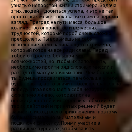
узнать о непростой жизни стримера. Задача
этих людей – добиться успеха, и это не так
просто, как может показаться нам на первый
взгляд. Преград на пути масса, большое
количество оппонентов и всяческих
трудностей, которые порой очень сложно
преодолеть. Ты возьмёшь на себя
исполнение роли начинающего стримера,
который готов на все ради славы. Перед
тобой откроется большой мир
возможностей, но чтобы их заполучить,
необходимо пройти ряд сложных миссий и
разгадать массу мрачных тайн. Чем больше
ты будешь продвигаться, тем больше у тебя
будет опыта, а это значит – больше шансов на
победу. Игра включает в себя незаурядную
сюжетную линию, которая полна
неожиданностей и интересных событий. От
твоих действий и принятых решений будет
зависеть исход всего приключения, поэтому
будь максимально внимательным и
подключи смекалку. Прими участие в
различных турнирах, чтобы занять