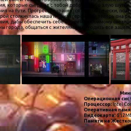
ия, которые сыграют с тобой добрую либо злую шутку
ия на пути. Прогресс сохраняется автоматически, поэ
рой столкнулась наша главная героиня, и теперь она р
вия, дабы обеспечить себе и своему любимому светлое
ы города, общаться с жителями и находить все зацепки
Мин
Операционная сис
Процессор:
Intel Co
Оперативная памя
Видеокарта:
512Мб
Памяти на Жестко