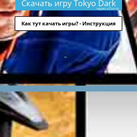
Скачать игру Tokyo Dark
через uTorria
Как тут качать игры? - Инструкция