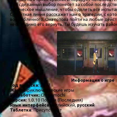
или сделанный выбор понесет за собой последств
логическое мышление, чтобы одолеть все испытан
Сюжетная линия расскажет нам о трагедии, с кото
возлюбленного. Она готова пойти на любые дейст
необходимо его вернуть. Ты будешь изучать район
Информация о игре
Год выпуска:
2017
Жанр:
Приключенческие игры
Разработчик:
Cherrymochi
Версия:
1.0.10 Полная (Последняя)
Язык интерфейса:
английский,
русский
Таблетка:
Присутствует