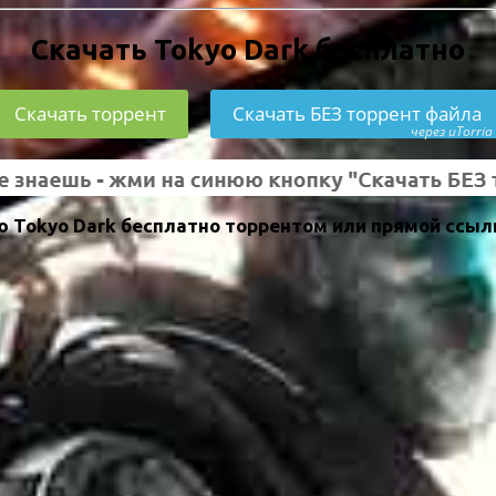
Скачать Tokyo Dark бесплатно
Скачать торрент
Скачать БЕЗ торрент файла
через uTorria
 Tokyo Dark бесплатно торрентом или прямой ссыл