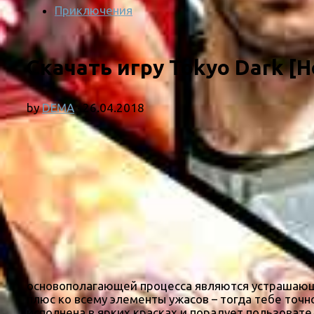
Приключения
Скачать игру Tokyo Dark [Н
by
DEMA
·
26.04.2018
основополагающей процесса являются устрашающи
плюс ко всему элементы ужасов – тогда тебе точн
исполнена в ярких красках и порадует пользоват