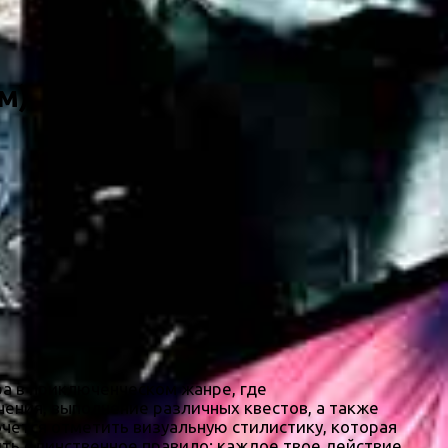
м)
ра в приключенческом жанре, где
ния, выполнение различных квестов, а также
очется отметить визуальную стилистику, которая
ить единственное правило: каждое твое действие