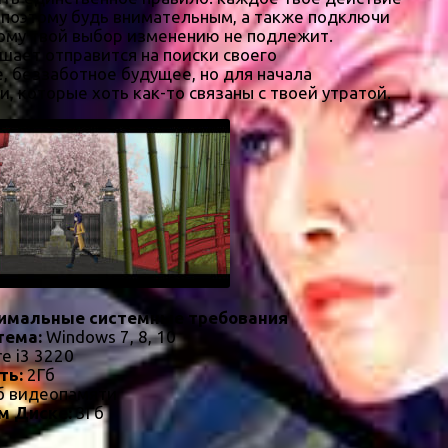
, поэтому будь внимательным, а также подключи
тому твой выбор изменению не подлежит.
ешает отправится на поиски своего
, беззаботное будущее, но для начала
, которые хоть как-то связаны с твоей утратой.
имальные системные требования
тема:
Windows 7, 8, 10
re i3 3220
ть:
2Гб
 видеопамяти
м Диске:
3Гб