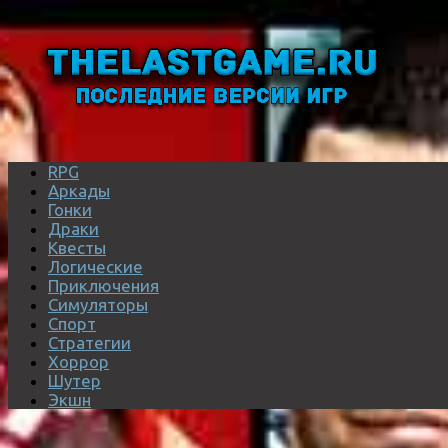
RPG
Аркады
Гонки
Драки
Квесты
Логические
Приключения
Симуляторы
Спорт
Стратегии
Хоррор
Шутер
Экшн