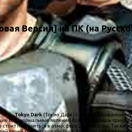
овая Версия] на ПК (на Русско
Tokyo Dark
(Токио Дарк) – детализированная иг
е паранормальные явления. Если ты любишь приключе
о стоит погрузиться в атмосферу данной игры. Также х
елей своей точной проработкой. Здесь ты должен помн