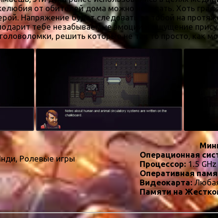
желюбия от обителей дома можно не ждать. Хоть графи
ерой. Напряжение будет следовать за тобой на протяже
дарит тебе незабываемые эмоции и ощущение присутст
 головоломки, решить которые не так то просто, как мо
Мин
Операционная сис
Инди, Ролевые игры
Процессор:
1.5 GHz
Оперативная памя
Видеокарта:
Люба
Памяти на Жестко