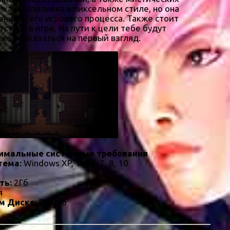
ка и исполнена в пиксельном стиле, но она
нии всего игрового процесса. Также стоит
вия в игре. На пути к цели тебе будут
жет показаться на первый взгляд.
имальные системные требования
тема:
Windows XP, Vista, 7, 8, 10
ть:
2Гб
я
м Диске:
200Мб