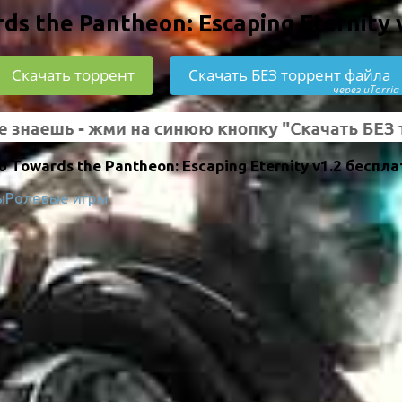
ds the Pantheon: Escaping Eternity 
Скачать торрент
Скачать БЕЗ торрент файла
через uTorria
owards the Pantheon: Escaping Eternity v1.2 беспл
ы
Ролевые игры