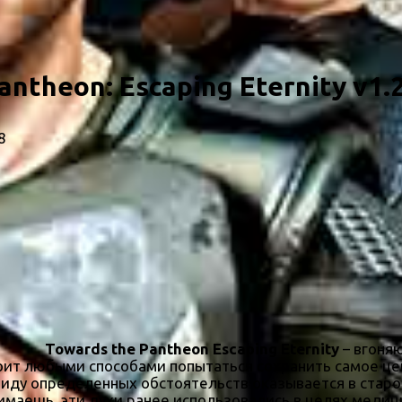
antheon: Escaping Eternity v1.
8
Towards the Pantheon Escaping Eternity
– вгоня
ит любыми способами попытаться сохранить самое ценн
ввиду определенных обстоятельств оказывается в стар
имаешь, эти духи ранее использовались в целях медиц