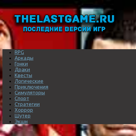
RPG
Аркады
Гонки
Драки
Квесты
Логические
Приключения
Симуляторы
Спорт
Стратегии
Хоррор
Шутер
Экшн