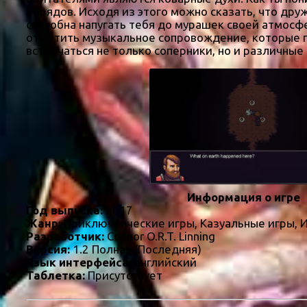
обрядов. Исходя из этого можно сказать, что дру
способна напугать тебя до мурашек своей атмосф
отметить музыкальное сопровождение, которые по
встречаться не только соперники, но и различные
Информация о игре
Год выпуска:
2017
Жанр:
Приключенческие игры, Казуальные игры, 
Разработчик:
Connor O.R.T. Linning
Версия:
1.2 Полная (Последняя)
Язык интерфейса:
английский
Таблетка:
Присутствует