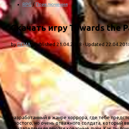
RPG
/
Приключения
Скачать игру Towards the P
by
DEMA
· Published
21.04.2018
· Updated
22.04.201
разработанный в жанре хоррора, где тебе предсто
простого, но очень отважного солдата, который 
обитателями являются коварные духи. Как ты пон