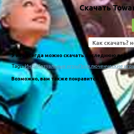
Скачать Towar
У нас всегда можно скачать последнюю версию T
Tags:
Инди
Казуальные игры
Приключенческие игр
Возможно, вам также понравится: