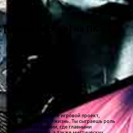
2 [Новая Версия] на ПК
ющий в жуткое состояние игровой проект,
ое, что у тебя есть – жизнь. Ты сыграешь роль
ом, заброшенном здании, где главными
инских исследований, а также мистических