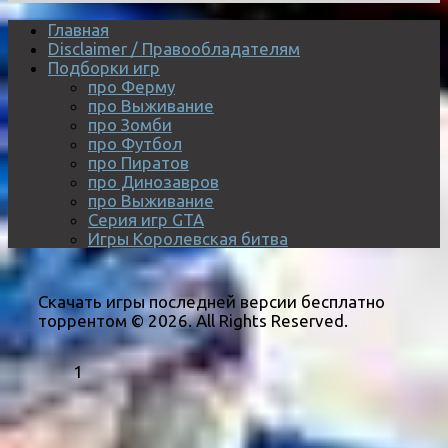
Главная
Disclaimer / Правообладателям
Подборки игр
про Ферму
про Выживание
про Зомби
про Футбол
про Пиратов
про Динозавров
про Выживание
Серия игр GTA
Игры Королевская битва
Скачать игры последней версии бесплатно
торрентом © 2026. All Rights Reserved.
1