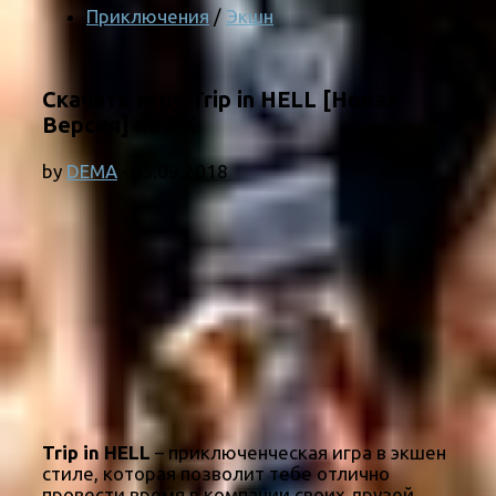
Приключения
/
Экшн
Скачать игру Trip in HELL [Новая
Версия] на ПК
by
DEMA
·
05.09.2018
Trip in HELL
– приключенческая игра в экшен
стиле, которая позволит тебе отлично
провести время в компании своих друзей.