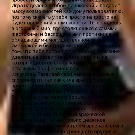
Игра наделена особой динамикой и подарит
массу возможностей каждому пользователю,
поэтому скучать у тебя просто-напросто не
будет времени и возможности. Ты попадешь
в огромный мир, где столкнешься с самыми
жестокими и беспощадными противниками,
обладающими могущественной силой,
смекалкой и быстродействием. Это творит о
том, что тебе потребуется особое внимание
уделить на развитие своего персонажа,
который должен стать непобедимым и
отважным профессионалом боевого
искусства. Развивай свои навыки и боевые
способности, так как сила врага по мере
прохождения будет возрастать, подталкивая
тебя на всё большую опасность уничтожения.
Ты будешь участником борьбы с
кровожадными монстрами и, одолеть
которых будет не так то и просто без
должного опыта. В каждой вражеской
команде будет по несколько десятков
противников, поэтому в твоём арсенале всего
должен находиться ряд мощного орудия, с