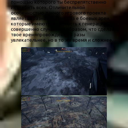
помощью которого ты беспрепятственно
истребить всех. Отличительной
особенностью данного игрового проекта
является разнообразие раз е боевых арен,
которые имеют способность к генерации
совершенно случайным образом, что сделает
твое времяпровождение в разы
увлекательнее, но в то же время и сложнее.