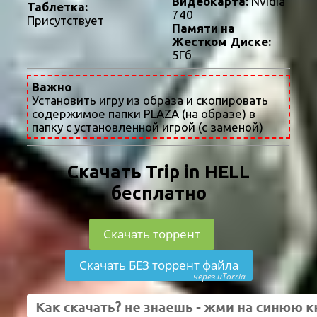
Видеокарта:
Nvidia
Таблетка:
740
Присутствует
Памяти на
Жестком Диске:
5Гб
Важно
Установить игру из образа и скопировать
содержимое папки PLAZA (на образе) в
папку с установленной игрой (с заменой)
Скачать Trip in HELL
бесплатно
Скачать торрент
Скачать БЕЗ торрент файла
через uTorria