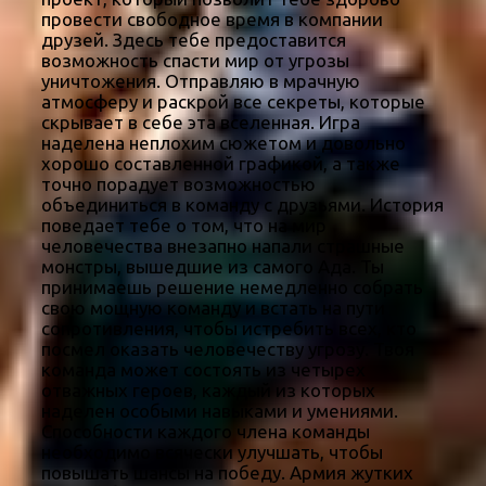
провести свободное время в компании
друзей. Здесь тебе предоставится
возможность спасти мир от угрозы
уничтожения. Отправляю в мрачную
атмосферу и раскрой все секреты, которые
скрывает в себе эта вселенная. Игра
наделена неплохим сюжетом и довольно
хорошо составленной графикой, а также
точно порадует возможностью
объединиться в команду с друзьями. История
поведает тебе о том, что на мир
человечества внезапно напали страшные
монстры, вышедшие из самого Ада. Ты
принимаешь решение немедленно собрать
свою мощную команду и встать на пути
сопротивления, чтобы истребить всех, кто
посмел оказать человечеству угрозу. Твоя
команда может состоять из четырех
отважных героев, каждый из которых
наделен особыми навыками и умениями.
Способности каждого члена команды
необходимо всячески улучшать, чтобы
повышать шансы на победу. Армия жутких