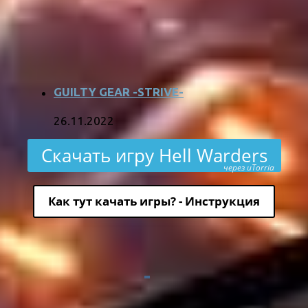
GUILTY GEAR -STRIVE-
26.11.2022
Скачать игру Hell Warders
через uTorria
Как тут качать игры? - Инструкция