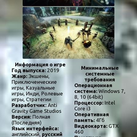
Информация о игре
Минимальные
Год выпуска:
2019
системные
Жанр:
Экшены,
требования
Приключенческие
Операционная
игры, Казуальные
система:
Windows 7,
игры, Инди, Ролевые
8, 10 (64bit)
игры, Стратегии
Процессор:
Intel
Разработчик:
Anti
Core i3
Gravity Game Studios
Оперативная
Версия:
Полная
память:
4Гб
(Последняя)
Видеокарта:
GTX
Язык интерфейса:
460
английский,
русский