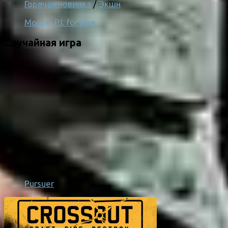
Горячая новинка
/
Экшн
Mouse: P.I. for Hire
Случайная игра
Pursuer