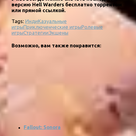
версию Hell Warders бесплатно торрентом
или прямой ссылкой.
Tags:
Инди
Казуальные
игры
Приключенческие игры
Ролевые
игры
Стратегии
Экшены
Возможно, вам также понравится:
Fallout: Sonora