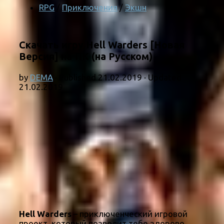
RPG
/
Приключения
/
Экшн
Скачать игру Hell Warders [Новая
Версия] на ПК (на Русском)
by
DEMA
· Published
21.02.2019
· Updated
21.02.2019
Hell Warders
– приключенческий игровой
проект, который позволит тебе здорово