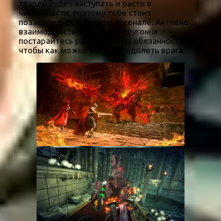
тварей будет наступать и расти в
численности, поэтому тебе стоит
позаботиться о боевом арсенале. Активно
взаимодействуйте друг с другом и
постарайтесь распределить обязанности так,
чтобы как можно быстрее одолеть врага.