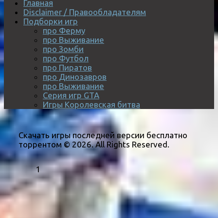
Главная
Disclaimer / Правообладателям
Подборки игр
про Ферму
про Выживание
про Зомби
про Футбол
про Пиратов
про Динозавров
про Выживание
Серия игр GTA
Игры Королевская битва
Скачать игры последней версии бесплатно
торрентом © 2026. All Rights Reserved.
1