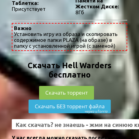
Памяти на
Таблетка:
Жестком Диске:
Присутствует
8Гб
Важно
Установить игру из образа и скопировать
содержимое папки PLAZA (на образе) в
папку с установленной игрой (с заменой)
Скачать Hell Warders
бесплатно
Скачать торрент
Скачать БЕЗ торрент файла
через uTorria
У нас всегда можно скачать последнюю