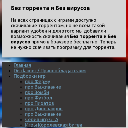
Без торрента и Без вирусов
На всех страницах с играми доступно
скачивание торрентом, но не всем такой
вариант удобен и для этого мы добавили
возможность скачивания
Без торрента и Без
вирусов
прямо в браузере бесплатно. Теперь
не нужно скачивать программу для торрента.
Главная
Disclaimer / Правообладателям
Подборки игр
про Ферму
про Выживание
про Зомби
про Футбол
про Пиратов
про Динозавров
про Выживание
Серия игр GTA
Игры Королевская битва