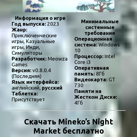
Информация о игре
Минимальные
Год выпуска:
2023
системные
Жанр:
требования
Приключенческие
Операционная
игры, Казуальные
система:
Windows
игры, Инди,
10
Симуляторы
Процессор:
Intel
Разработчик:
Meowza
Core i3
Games
Оперативная
Версия:
v0.8.0.4
память:
8Гб
(Последняя)
Видеокарта:
GT
Язык интерфейса:
730
английский,
русский
Памяти на
Таблетка:
Жестком Диске:
Присутствует
4Гб
Скачать Mineko’s Night
Market бесплатно