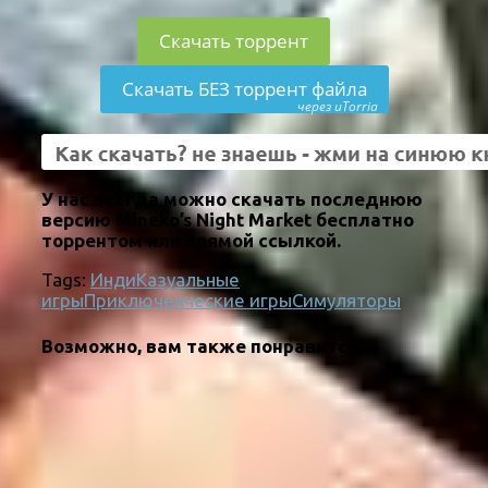
Скачать торрент
Скачать БЕЗ торрент файла
через uTorria
У нас всегда можно скачать последнюю
версию Mineko’s Night Market бесплатно
торрентом или прямой ссылкой.
Tags:
Инди
Казуальные
игры
Приключенческие игры
Симуляторы
Возможно, вам также понравится: