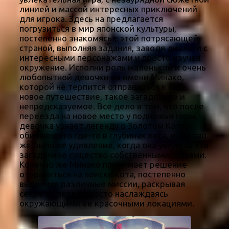
линией и массой интересных приключений
для игрока. Здесь на предлагается
погрузиться в мир японской культуры,
постепенно знакомясь с этой потрясающей
страной, выполняя задания, заводя диалоги с
интересными персонажами и просто изучая
окружение. Исполни роль маленькой и очень
любопытной девочки по имени Минако,
которой не терпится отправиться в свое
новое путешествие, такое загадочное и
непредсказуемое. Все дело в том, что после
переезда на новое место у подножья горы,
девочка узнает легенду о Золотом Коте,
обитающего где-то в глубинах леса, и каково
же было её удивление, когда она увидела это
загадочное существо собственными глазами.
Конечно же Минако принимает решение
отправиться на поиски кота, постепенно
выполняя различные миссии, раскрывая
секреты леса и просто наслаждаясь
окружающими ее красочными локациями.