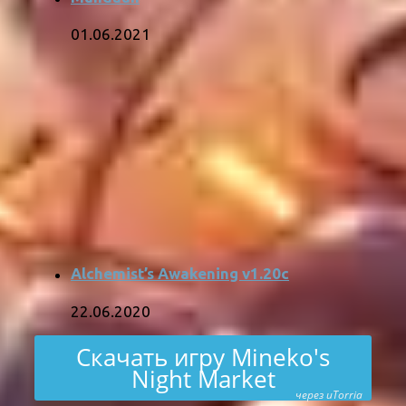
01.06.2021
Alchemist’s Awakening v1.20c
22.06.2020
Скачать игру Mineko's
Night Market
через uTorria