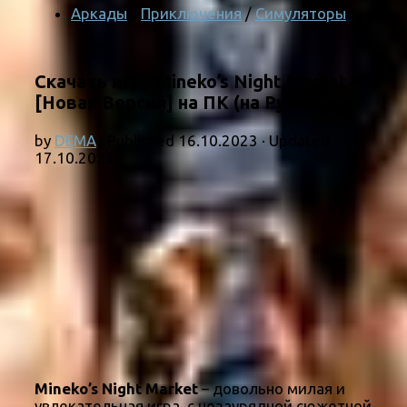
Аркады
/
Приключения
/
Симуляторы
Скачать игру Mineko’s Night Market
[Новая Версия] на ПК (на Русском)
by
DEMA
· Published
16.10.2023
· Updated
17.10.2023
Mineko’s Night Market
– довольно милая и
увлекательная игра, с незаурядной сюжетной