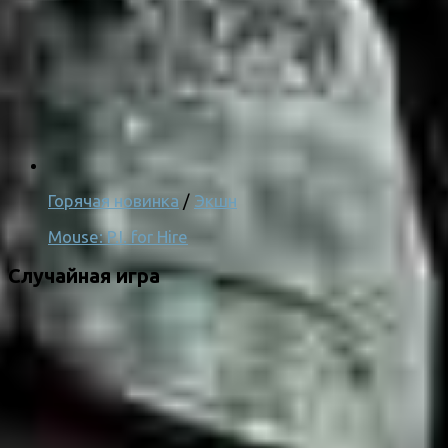
Горячая новинка
/
Экшн
Mouse: P.I. for Hire
Случайная игра